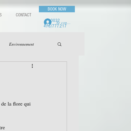
BOOK NOW
S
CONTACT
0032
Se connecter
476/777.217
Environnement
t de la flore qui 
tre 