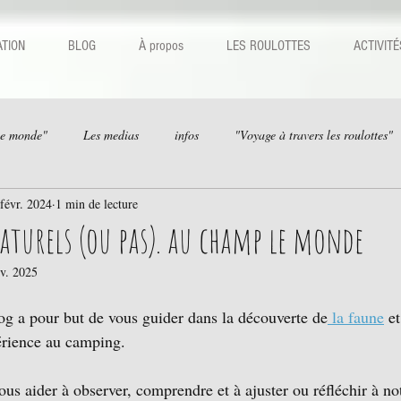
TION
BLOG
À propos
LES ROULOTTES
ACTIVITÉ
le monde"
Les medias
infos
"Voyage à travers les roulottes"
févr. 2024
1 min de lecture
turels (ou pas). au champ le monde
nv. 2025
og a pour but de vous guider dans la découverte de
 la faune
 e
érience au camping. 
ous aider à observer, comprendre et à ajuster ou réfléchir à no