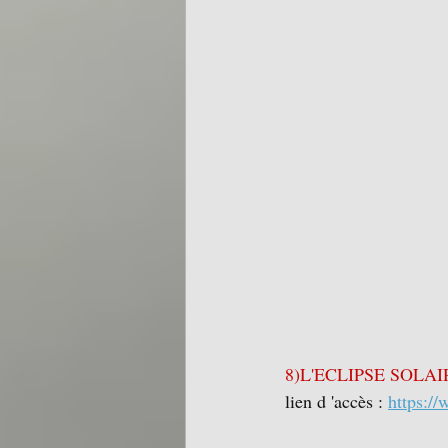
8)L'ECLIPSE SOLAI
lien d 'accès : 
https:/