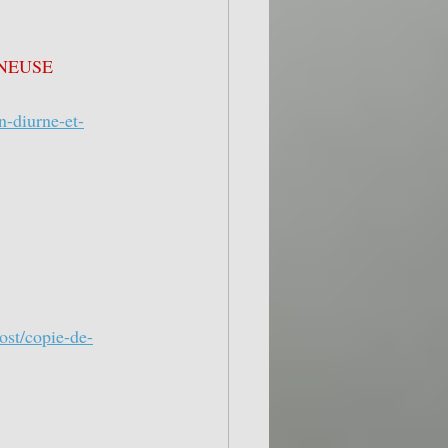
NEUSE 
n-diurne-et-
ost/copie-de-