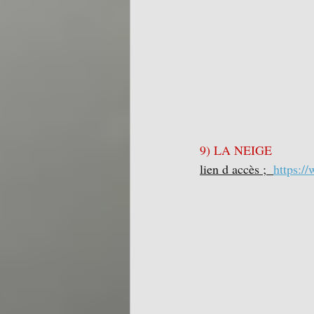
9) LA NEIGE
lien d accès ;  
https:/