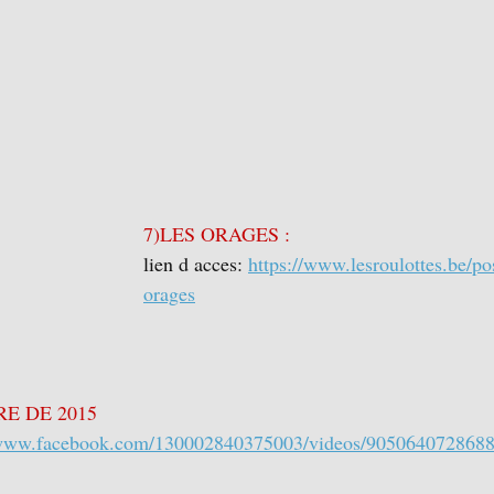
7)LES ORAGES :
lien d acces: 
https://www.lesroulottes.be/po
orages
RE DE 2015
/www.facebook.com/130002840375003/videos/905064072868