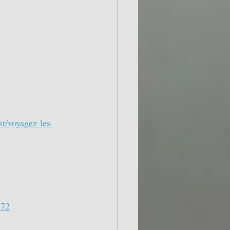
st/voyagez-les-
872