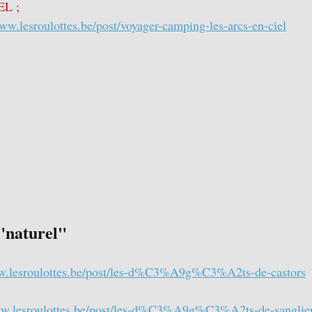
EL ;
www.lesroulottes.be/post/voyager-camping-les-arcs-en-ciel
"naturel"
ww.lesroulottes.be/post/les-d%C3%A9g%C3%A2ts-de-castors
ww.lesroulottes.be/post/les-d%C3%A9g%C3%A2ts-de-sanglie