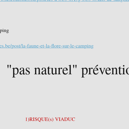
ping
es.be/post/la-faune-et-la-flore-sur-le-camping
  "pas naturel" préventi
1)RISQUE(s) VIADUC 