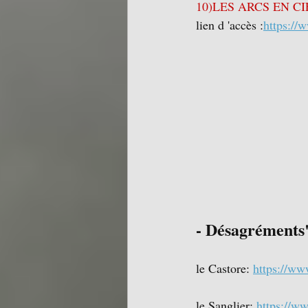
10)LES ARCS EN CI
lien d 'accès :
https://
- Désagréments
le Castore: 
https://w
le Sanglier: 
https://w