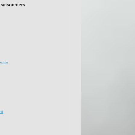
 saisonniers.
esse
on