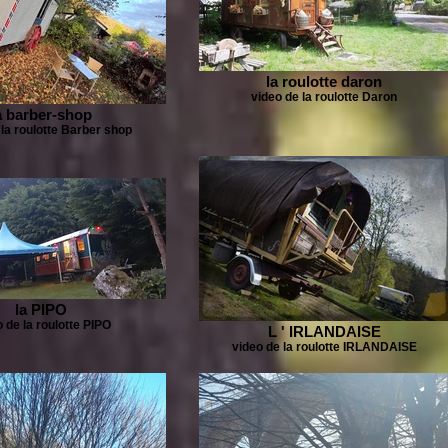
la roulotte daron
video de la roulotte Daron
a barber-shop
 la roulotte Barber shop
la PIPO
 de la roulotte PIPO
L ' IRLANDAISE
video de la roulotte IRLANDAISE