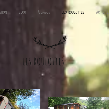
TION
BLOG
À propos
LES ROULOTTES
ACTIVITÉ
les roulottes