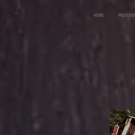
HOME
PRESENTA