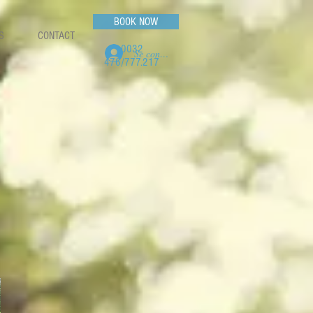
BOOK NOW
S
CONTACT
0032
Se connecter
476/777.217