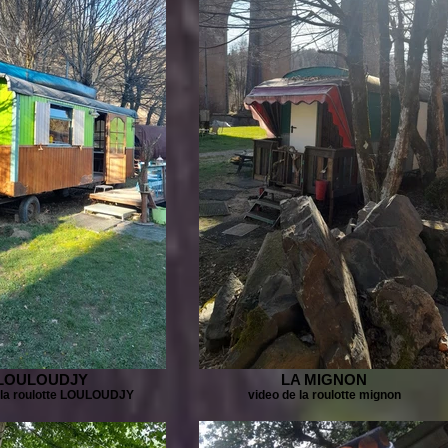
LOULOUDJY
LA MIGNON
 la roulotte LOULOUDJY
video de la roulotte mignon