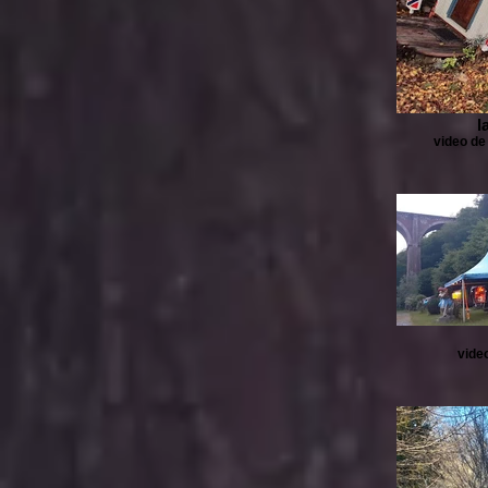
l
video de
video