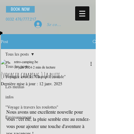
BOOK NOW
0032 476
/777.217
Se connecter
Post
Tous les posts
retro-camping.be
Tous les posts
19 juin 2024
2 min de lecture
(voyager camping ) La pluie
Voyagez avec le "Champ le monde"
Dernière mise à jour :
12 janv. 2025
Les medias
infos
"Voyage à travers les roulottes"
Nous avons une excellente nouvelle pour 
Environnement
vous : cet été, la pluie semble etre au rendez-
vous pour ajouter une touche d'aventure à 
vos vacances ! 