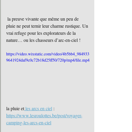
 la preuve vivante que même un peu de 
pluie ne peut ternir leur charme rustique. Un 
vrai refuge pour les explorateurs de la 
nature… ou les chasseurs d’arc-en-ciel !
https://video.wixstatic.com/video/4b5bb4_984933
9641924daf9c0c72b18d25ff50/720p/mp4/file.mp4
la pluie et
 les arcs en ciel
 : 
https://www.lesroulottes.be/post/voyager-
camping-les-arcs-en-ciel