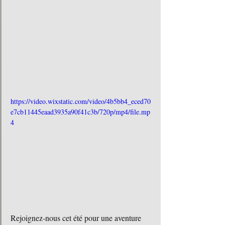
https://video.wixstatic.com/video/4b5bb4_eced70
e7cb11445eaad3935a90f41c3b/720p/mp4/file.mp
4
Rejoignez-nous cet été pour une aventure 