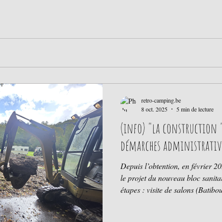
retro-camping.be
8 oct. 2025
5 min de lecture
(info) "la construction "
démarches administrativ
Depuis l’obtention, en février 2
le projet du nouveau bloc sanitai
étapes : visite de salons (Batibouw, Bati
projets) Mais egalement plusieurs démarches administratives se
sont succédé. Certaines ont temp