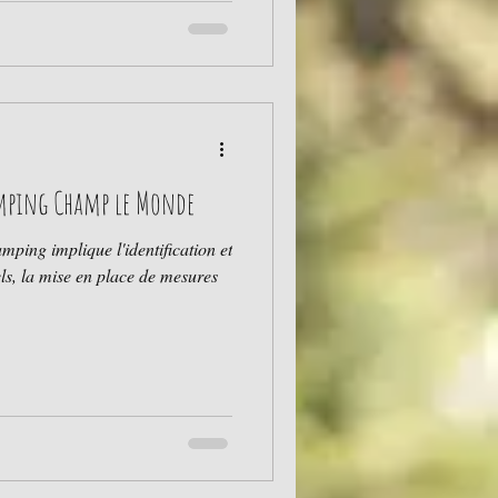
 camping. -> Lire l’article sur le
amping Champ le Monde
mping implique l'identification et
els, la mise en place de mesures