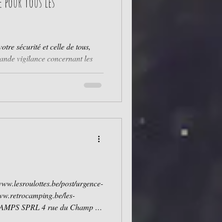
pour Tous les
tre sécurité et celle de tous,
ance concernant les
x électriques ne doivent en
és ou alimentés sans autorisation
me et pour
er toute in
w.lesroulottes.be/post/urgence-
www.retrocamping.be/les-
4 rue du Champ Le