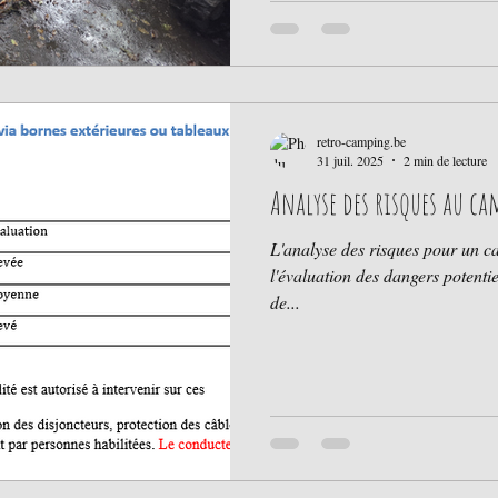
du projet initial mais elles ont aussi permis de consolider le cadre
réglementaire et administratif du
projet initial...
retro-camping.be
31 juil. 2025
2 min de lecture
Analyse des risques au c
L'analyse des risques pour un ca
l'évaluation des dangers potenti
de...