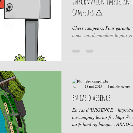
Information Importante 
Campeurs ⚠️
Chers campeurs, Pour garantir vo
nous vous demandons la plus grande vigil
tableaux électriques dispersés sur le camping. Utilisation
strictement encadrée Les tableau
aucun cas être ouverts, manipul
préalable . Toute tentative de branchement ou d'ouverture non
signalée constitue une mise en danger pour vous-mê
les autres. Merci de venir signal
retro-camping.be
28 mai 2025
1 min de lecture
en cas d absence
En cas d 'URGENCE _ https://ww
au-camping les tarifs : https://
tarifs.html ref banque : ARNOCAMPS SPRL 
Monde 6887 HERBEUMONT BE 43 250 010 9526 01 0032 (0)