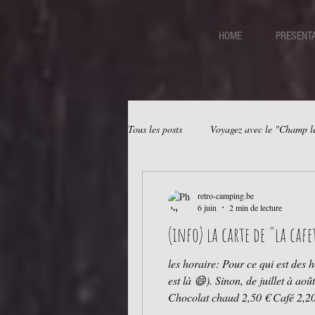
HOME
PRESENTA
Tous les posts
Voyagez avec le "Champ 
retro-camping.be
6 juin
2 min de lecture
(info) la carte de "la c
les horaire: Pour ce qui est des horaires, c’est d’avril à o
est là 😄). Sinon, de juillet à ao
Chocolat chaud 2,50 € Café 2,20 € Espresso 2,20 € Soupe 2.50€ Les
€ Icetea 2,30 €