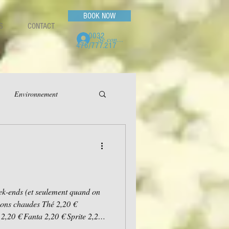
BOOK NOW
S
CONTACT
0032
Se connecter
476/777.217
Environnement
issons chaudes Thé 2,20 €