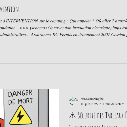
ervention
ping : Qui appeler ? Où aller ? https://www.lesroulottes.be/post/plan-s-
rique) https://www.lesroulottes.be/post/plan-
is environnement 2007 Cession permis 2018 Control extincteur
Casier judiciaire Ananyse des risques https://www.lesroulottes.be/post/analyse-des-
retro-camping.be
10 juin 2025
1 min de lecture
⚠️ Sécurité des Tableaux 