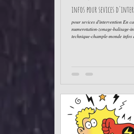
infos pour sevices d'int
pour sevices d'intervention En cas d'INTERVENTION sur le cam
numerotation-zonage-balisage-inondation -->>> (schemas / intervention instalation elect
technique-chample-monde infos administratives... Assurances RC Perm