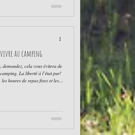
r-vivre au camping
s, demandez, cela vous évitera de
camping. La liberté à l’état pur!
 les heures de repas fixes et les
es principaux attraits des
t insupportable. Au camping,
ecter certaines règles quand il
dans