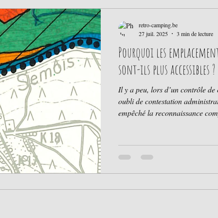
retro-camping.be
27 juil. 2025
3 min de lecture
Pourquoi les emplacement
sont-ils plus accessibles ?
Il y a peu, lors d’un contrôle de 
oubli de contestation administra
empêché la reconnaissance compl
Semois comme zone touristique d
lecture de cette décision, nous 
exploiter les emplacements situ
long de la Semois, même de ma
faisait historiquement, et ce, pe