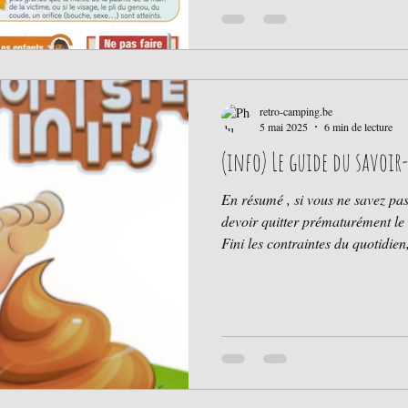
retro-camping.be
5 mai 2025
6 min de lecture
(info) Le guide du savoi
En résumé , si vous ne savez pa
devoir quitter prématurément le 
Fini les contraintes du quotidien,
règles vestimentaires. Tels sont l
vacances au camping. Mais rendons-nous à l’évidence: sans un
minimum de règles, la vie serai
comme partout, chacun doit resp
s’agit de vivre en communauté 