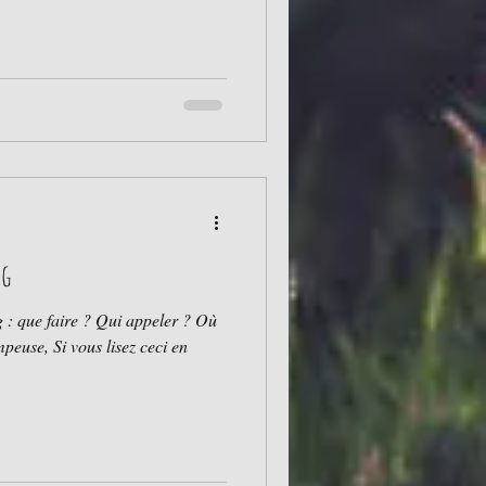
r le "CHAMP LE MONDE " c
s.be/post/histoire-la-taverne-la-
ng
 : que faire ? Qui appeler ? Où
peuse, Si vous lisez ceci en