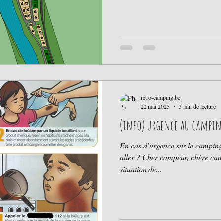
476/777217 PLUS D INFOS su
'est ici : https://www.lesroulotte
cafet-du-champ-le-monde
retro-camping.be
22 mai 2025
3 min de lecture
(info) urgence au campi
En cas d’urgence sur le camping
aller ? Cher campeur, chère cam
situation de...