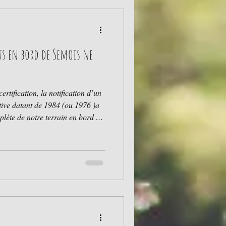
s en bord de Semois ne
certification, la notification d’un
tive datant de 1984 (ou 1976 )a
ète de notre terrain en bord de
ans le plan de secteur. À la
ne sommes donc plus autorisés à
és dans une bande de 15 mètres le
nière éphémère, comme cela se
nd