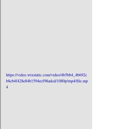
https://video.wixstatic.com/video/4b5bb4_4b692c
b8cb4f428e84b1594ecf98adcd/1080p/mp4/file.mp
4