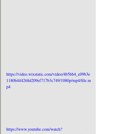
https://video.wixstatic.com/video/4b5bb4_e09b3e
1180b444268d209ef717b3c749/1080p/mp4/file.m
p4
https://www.youtube.com/watch?