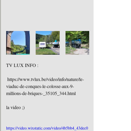
TV LUX INFO
 :
 https://www.tvlux.be/video/info/nature/le-
viaduc-de-conques-le-colosse-aux-9-
millions-de-briques-_35105_344.html
la video ;) 
https://video.wixstatic.com/video/4b5bb4_43dec0