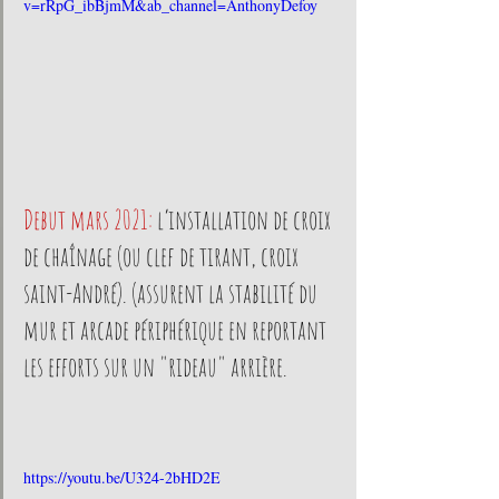
v=rRpG_ibBjmM&ab_channel=AnthonyDefoy
Debut mars 2021:
l’installation de croix 
de chaînage (ou clef de tirant, croix 
saint-André). (assurent la stabilité du 
mur et arcade périphérique en reportant 
les efforts sur un "rideau" arrière.
https://youtu.be/U324-2bHD2E