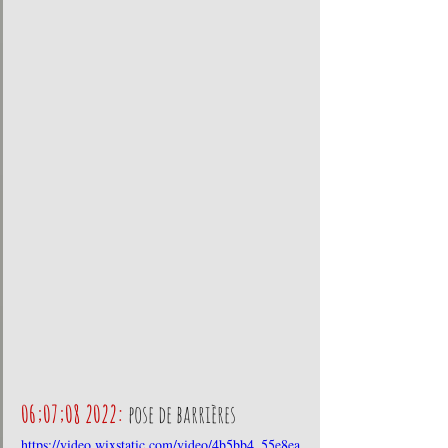
06;07;08 2022:
pose de barrières
https://video.wixstatic.com/video/4b5bb4_55e8ea