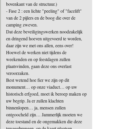
bovenkant van de structuur.)
- Fase 2 : een lichte "peeling" of "facelift" 
van de 2 pijlers en de boog die over de 
camping zweven.
Dat deze beveiligingswerken noodzakelijk 
en dringend hoeven uitgevoerd te worden, 
daar zijn we met ons allen, eens over! 
Hoewel de werken niet tijdens de 
weekenden en op feestdagen zullen 
plaatsvinden, gaan deze ons overlast 
veroorzaken. 
Best wetend hoe fier we zijn op dit 
monument… op onze viaduct… op uw 
historisch erfgoed, moet ik beroep maken op 
uw begrip. Ja er zullen klachten 
binnenlopen… ja, mensen zullen 
ontgoocheld zijn… Jammerlijk moeten we 
deze toestand en de ongemakken die deze 
teweegbrengen, op de kaart plaatsen. 