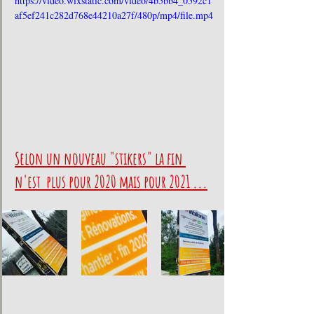
https://video.wixstatic.com/video/4b5bb4_0592c1
af5ef241c282d768e44210a27f/480p/mp4/file.mp4
Selon un nouveau "stikers" la fin 
n'est  plus pour 2020 mais pour 2021 ...