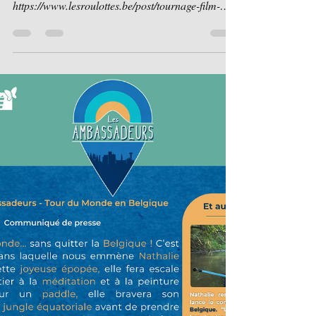
5 mai 2025
2 min de lecture
(tournages) champ le monde
le Cinema: Le road trip "303" de Hans
Weingartner
https://www.lesroulottes.be/post/tournage-film-
303-de-hans-weingartner "VLAM" van
Dominique Gimberg
https://www.lesroulottes.be/post/_vlam
"Onderstroom" de Alix De Boever
https://www.lesroulottes.be/post/cinema-
onderstroom "GABIN en CAMPING" de
ABDOU https://www.lesroulottes.be/post/cinema-
gabin-en-camping "Tussen dag et dauw " de Lore
Loyens https://www.lesroulottes.be/post/cinema-
tussen-dag-et-dauw Clips Musicaux : "Watch