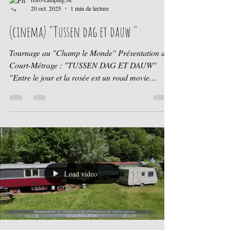
retro-camping.be
20 oct. 2025
1 min de lecture
(cinema) "Tussen dag et dauw "
Tournage au "Champ le Monde" Présentation du
Court-Métrage : "TUSSEN DAG ET DAUW"
"Entre le jour et la rosée est un road movie
intimiste sur l'amitié, l'amour et la perte. Alors que
Marthe (22 ans) voyage avec ses amis à travers
les Ardennes françaises au début des années 90,
elle est confrontée à la mort imminente de sa
sœur." photos des coulisses sur le camping du
"projet passion" porté par la maison de
production le bon film ---> Réalisation Lore
Load video
Loyens Scénariste Sanne