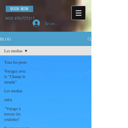
BOOK NOW
0032 476
/777.217
Se connecter
BLOG
Les medias
Tous les posts
Voyagez avec
le "Champ le
monde"
Les medias
infos
"Voyage à
travers les
roulottes"