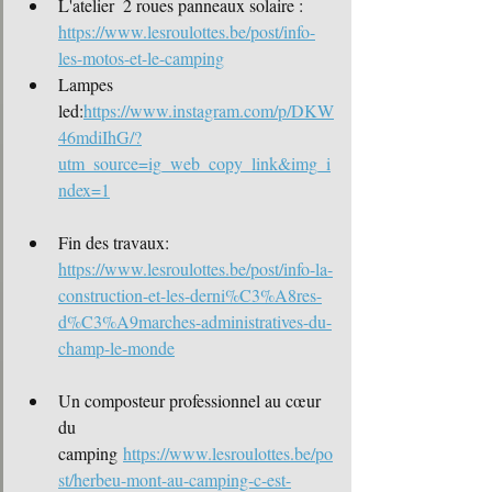
L'atelier  2 roues panneaux solaire : 
https://www.lesroulottes.be/post/info-
les-motos-et-le-camping
Lampes 
led:
https://www.instagram.com/p/DKW
46mdiIhG/?
utm_source=ig_web_copy_link&img_i
ndex=1
Fin des travaux: 
https://www.lesroulottes.be/post/info-la-
construction-et-les-derni%C3%A8res-
d%C3%A9marches-administratives-du-
champ-le-monde
Un composteur professionnel au cœur 
du 
camping
https://www.lesroulottes.be/po
st/herbeu-mont-au-camping-c-est-