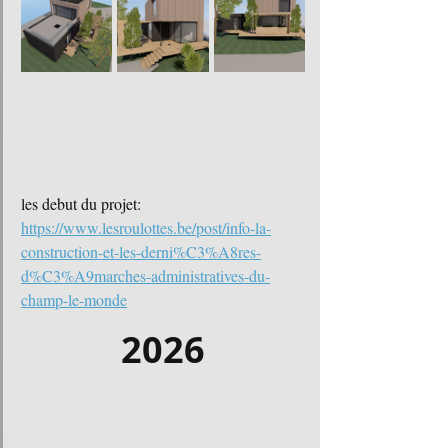
les debut du projet:
https://www.lesroulottes.be/post/info-la-
construction-et-les-derni%C3%A8res-
d%C3%A9marches-administratives-du-
champ-le-monde
2026