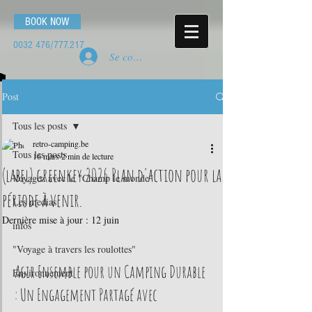
BOOK NOW
0032 476
/777.217
Se connecter
Post
Tous les posts
retro-camping.be
Tous les posts
16 mars
2 min de lecture
(label) greenkey 2026 Plan d'action pour la
Voyagez avec le "Champ le monde"
période à venir.
Les medias
Dernière mise à jour :
12 juin
infos
"Voyage à travers les roulottes"
Agir Ensemble pour un Camping Durable 
Environnement
: Un Engagement Partagé avec 