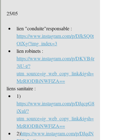
25/05 
lien "conduite"responsable : 
https://www.instagram.com/p/DJkSQ0t
OlXg/?img_index=3
lien robinets : 
https://www.instagram.com/p/DKVB4r
3iU-t/?
utm_source=ig_web_copy_link&igsh=
MzRlODBiNWFlZA==
liens sanitaire : 
1) 
https://www.instagram.com/p/DJqcpG8
iXul/?
utm_source=ig_web_copy_link&igsh=
MzRlODBiNWFlZA==
2)
https://www.instagram.com/p/DJqdN