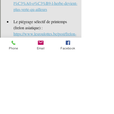
l%C3%A0-o%C3%B9-l-herbe-devient-
plus-verte-qu-ailleurs
Le piégeage sélectif de printemps 
(frelon asiatique) : 
https://www.lesroulottes.be/post/frelon-
asiatique-plan-d-action-camping
Phone
Email
Facebook
En Partenariat et en complément de 
notre structure  touristique et 
notamment concernant l’accueil des 
chevaux et autres équidés, le Camping 
Champ le Monde est désormais repris 
sur le tracé du nouvel itinéraire " Entre 
Argonne et Ardenne"reliant le GR16 
au GR14.
https://share.google/zaKOVr8Bl9EbEQ
Gn6