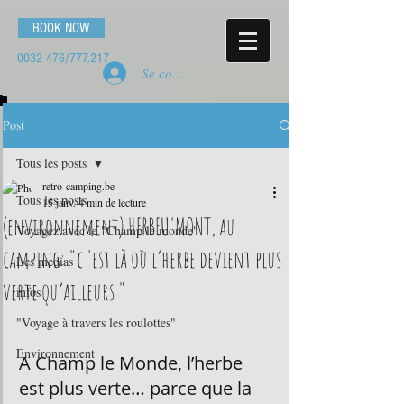
BOOK NOW
0032 476
/777.217
Se connecter
Post
Tous les posts
retro-camping.be
Tous les posts
15 janv.
4 min de lecture
(environnement) HERBEU'MONT, au
Voyagez avec le "Champ le monde"
camping: "c 'est là où l’herbe devient plus
Les medias
verte qu’ailleurs "
infos
"Voyage à travers les roulottes"
Environnement
A Champ le Monde, l’herbe 
est plus verte… parce que la 