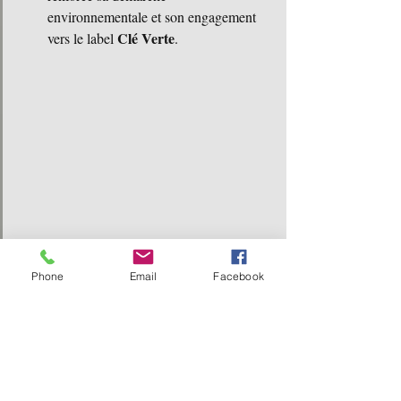
environnementale et son engagement 
Clé Verte
vers le label 
.
Phone
Email
Facebook
Rejoignez-Nous dans Cette 
Aventure
Le Camping, Les Campeurs : 