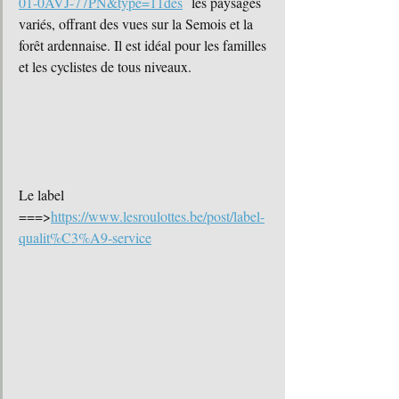
01-0AVJ-77PN&type=11des
  les paysages 
variés, offrant des vues sur la Semois et la 
forêt ardennaise. Il est idéal pour les familles 
et les cyclistes de tous niveaux.
Le label 
===>
https://www.lesroulottes.be/post/label-
qualit%C3%A9-service