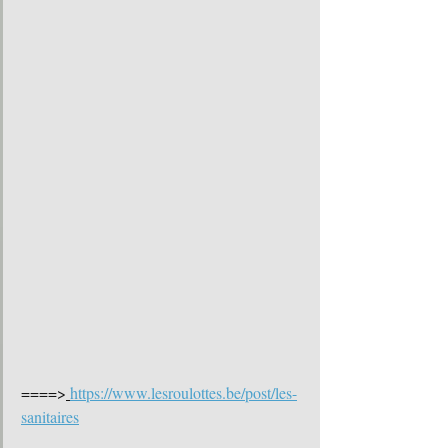
====>
https://www.lesroulottes.be/post/les-
sanitaires