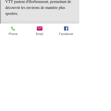
VTT partent d'Herbeumont, permettant de 
découvrir les environs de manière plus 
sportive.
Conseils pour la planification:
Phone
Email
Facebook
Consultez les cartes et guides disponibles en 
ligne ou auprès des offices de tourisme pour 
trouver des itinéraires adaptés à votre niveau 
et à vos envies.
https://www.visitardenne.com/fr/preparez-
votre-sejour/brochures?
fbclid=IwY2xjawMZGoxleHRuA2FlbQIx
MABicmlkETBaeU4ya0t6VmpvbVN6N0x
KAR7OyeG11FstwQviEoCOml8AQYNOg
cvTGFx5hwe3Xh9mKluhy1fZhd7tdfQsgA
_aem_RHm1-3TPsG5Vx3Ike2mblA
Préparez votre itinéraire à l'avance en tenant 