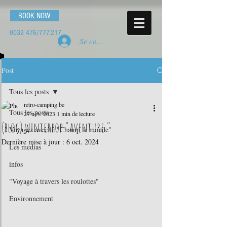
BOOK NOW
0032 476
/777.217
Se connecter
Post
Tous les posts
retro-camping.be
Tous les posts
27 nov. 2023
1 min de lecture
(blog) winterpop "aventure "
Voyagez avec le "Champ le monde"
Dernière mise à jour :
6 oct. 2024
Les medias
infos
"Voyage à travers les roulottes"
Environnement