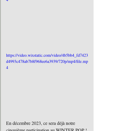
https://video.wixstatic.com/video/4b5bb4_fd7423
d4993c478ab7b8f968ee6a3939/720p/mp4/file.mp
4
En décembre 2023, ce sera déjà notre 
cinquième participation au WINTER POP ! 