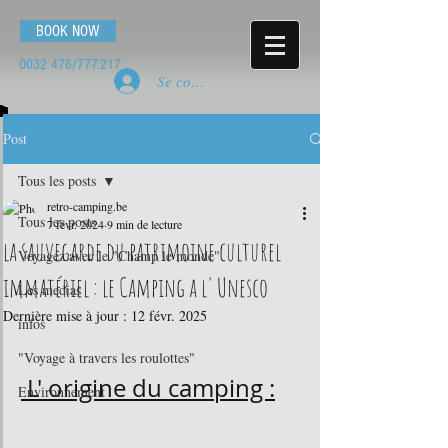
BOOK NOW
0032 476
/777.217
Se connecter
Post
Tous les posts
retro-camping.be
Tous les posts
7 févr. 2024
9 min de lecture
la sauvegarde du patrimoine culturel
Voyagez avec le "Champ le monde"
immatériel : le Camping a l' Unesco
Les medias
Dernière mise à jour :
12 févr. 2025
infos
"Voyage à travers les roulottes"
 L' origine du camping :
Environnement