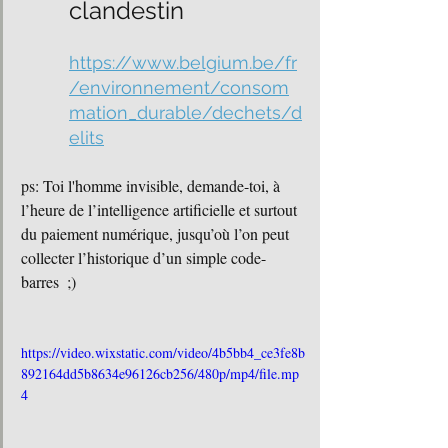
clandestin 
https://www.belgium.be/fr
/environnement/consom
mation_durable/dechets/d
elits
ps: Toi l'homme invisible, demande-toi, à 
l’heure de l’intelligence artificielle et surtout 
du paiement numérique, jusqu’où l’on peut 
collecter l’historique d’un simple code-
barres  ;) 
https://video.wixstatic.com/video/4b5bb4_ce3fe8b
892164dd5b8634e96126cb256/480p/mp4/file.mp
4