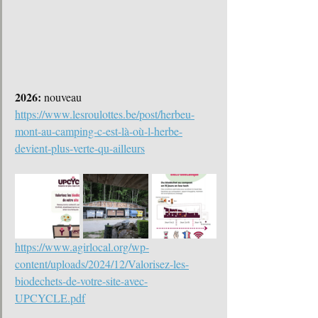
2026: 
nouveau 
https://www.lesroulottes.be/post/herbeu-
mont-au-camping-c-est-là-où-l-herbe-
devient-plus-verte-qu-ailleurs
https://www.agirlocal.org/wp-
content/uploads/2024/12/Valorisez-les-
biodechets-de-votre-site-avec-
UPCYCLE.pdf