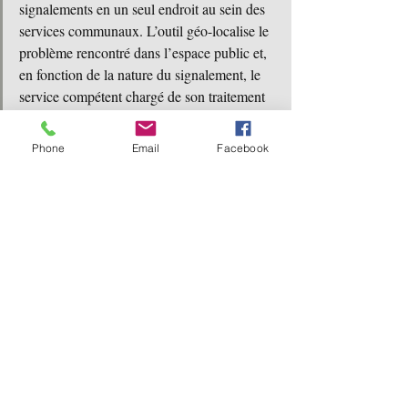
signalements en un seul endroit au sein des 
services communaux. L’outil géo-localise le 
problème rencontré dans l’espace public et, 
en fonction de la nature du signalement, le 
service compétent chargé de son traitement 
en est averti. Une fois la demande acceptée, 
l’auteur du signalement est tenu au courant 
Phone
Email
Facebook
du traitement réservé au problème identifié 
et reçoit une notification lorsqu’il est résolu.
https://www.bewapp.be/gestion-
espace/fixmystreetwallonie/
Des méthodes astucieuses pour 
réutiliser les bouteilles en plastique à la 
maison
https://video.wixstatic.com/video/4b5bb4_582a7e
073f5343e0bd84dce7e1b0d4fc/360p/mp4/file.mp