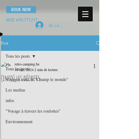
BOOK NOW
0032 476
/777.217
Se connecter
Post
Tous les posts
retro-camping.be
Tous les posts
16 déc. 2024
2 min de lecture
(info) les déchets
Voyagez avec le "Champ le monde"
Les medias
infos
"Voyage à travers les roulottes"
Environnement