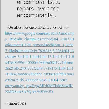
encombrants, tu 
repars  avec tes 
encombrants...
 =Ou alors , les encombrants c 'est ici==> 
https://www.google.com/maps/dir/Arnocamp
s,+Rue+du+champ+le+monde+n4,+6887+H
erbeumont+%2F+semois/Bochaban+1,+688
7+Herbeumont/@49.7898318,5.2261604,13
z/data=!3m1!4b1!4m14!4m13!1m5!1m1!1s0
x47ea87996110506b:0x8bea0841771dbeee!
2m2!1d5.2407272!2d49.7719175!1m5!1m1
!1s0x47ea86b67d6bb5c1:0xfae1605f9a78a0
c9!2m2!1d5.3000665!2d49.81004!3e0?
entry=ttu&g_ep=EgoyMDI0MTIxMS4wIK
XMDSoASAFQAw%3D%3D
=(sinon 50€ )