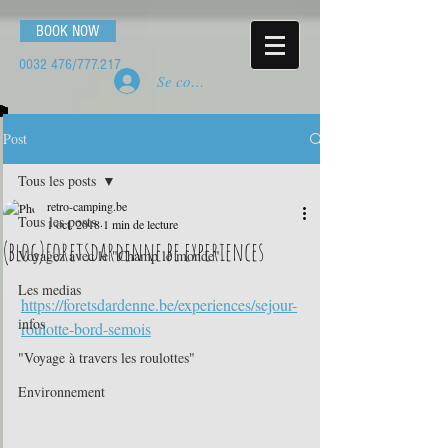
BOOK NOW
0032 476
/777.217
Se connecter
Post
Tous les posts
retro-camping.be
Tous les posts
1 oct. 2018
1 min de lecture
(blog)foretsdardenne.be experiences
Voyagez avec le "Champ le monde"
Les medias
https://foretsdardenne.be/experiences/sejour-
infos
roulotte-bord-semois
"Voyage à travers les roulottes"
Environnement