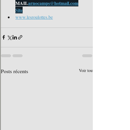
MAIL
arnocamps@hotmail.com
Site
www.lesroulottes.be
Posts récents
Voir tout