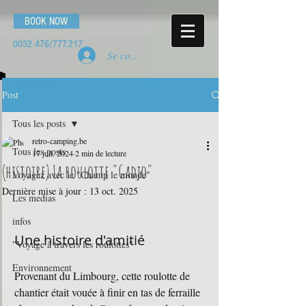
BOOK NOW
0032 476
/777.217
Se connecter
Post
Tous les posts
retro-camping.be
Tous les posts
17 juil. 2024
2 min de lecture
(histoire) La roulotte "Gadjo"
Voyagez avec le "Champ le monde"
Dernière mise à jour :
13 oct. 2025
Les medias
infos
Une histoire d'amitié
"Voyage à travers les roulottes"
Environnement
Provenant du Limbourg, cette roulotte de 
chantier était vouée à finir en tas de ferraille 