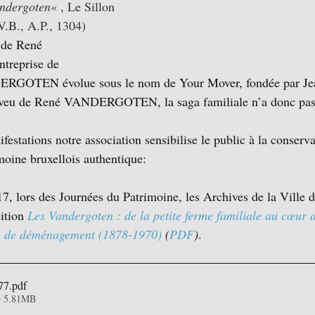
ndergoten
« , Le Sillon 
V.B., A.P., 1304)
 de René 
reprise de 
GOTEN évolue sous le nom de Your Mover, fondée par Jea
de René VANDERGOTEN, la saga familiale n’a donc pas di
festations notre association sensibilise le public à la conserva
moine bruxellois authentique:
, lors des Journées du Patrimoine, les Archives de la Ville d
ition 
Les Vandergoten : de la petite ferme familiale au cœur d
se de déménagement (1878-1970
)
 (
PDF
)
. 
77
.pdf
• 5.81MB