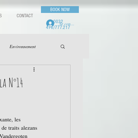
BOOK NOW
S
CONTACT
0032
Se connecter
476/777.217
Environnement
la N°14
xante, les 
de traits alezans 
Vandergoten 