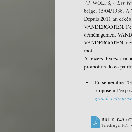
 (P. WOLFS, « 
Les Va
belge, 15/04/1988, A.
Depuis 2011 au décès
VANDERGOTEN, l’ent
déménagement VANDER
VANDERGOTEN, neveu 
mot.
A travers diverses mani
promotion de ce patri
En septembre 2017
proposent l’expos
grande entrepri
BRUX_049_00
Télécharger PDF 