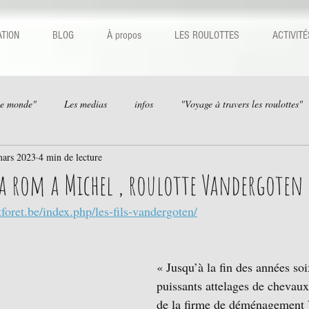
TION
BLOG
À propos
LES ROULOTTES
ACTIVITÉ
le monde"
Les medias
infos
"Voyage à travers les roulottes"
mars 2023
4 min de lecture
la rom a Michel , roulotte Vandergoten 
tforet.be/index.php/les-fils-vandergoten/
« Jusqu’à la fin des années soi
puissants attelages de chevaux 
de la firme de déménagement 