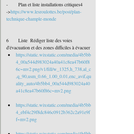
-	Plan et liste installations critiques4
->
https://www.lesroulottes.be/post/plan-
technique-chample-monde
6	Liste	Rédiger liste des voies 
d'évacuation et des zones difficiles à évacuer
https://static.wixstatic.com/media/4b5bb
4_00a544d983024a40a41c8ea47b60f8
6c~mv2.png/v1/fill/w_1325,h_738,al_c
,q_90,usm_0.66_1.00_0.01,enc_avif,qu
ality_auto/4b5bb4_00a544d983024a40
a41c8ea47b60f86c~mv2.png
https://static.wixstatic.com/media/4b5bb
4_ebf4c29f8dc846c0912b362c2a91e9f
f~mv2.png
https://static.wixstatic.com/media/4b5bb