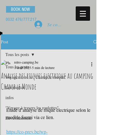
BOOK NOW
0032 476
/777.217
Se connecter
Post
Tous les posts
retro-camping.be
Tous les posts
1 août 2025
5 min de lecture
Analyse des risques electrique au camping
Voyagez avec le "Champ le monde"
Champ le Monde
Les medias
infos
"Voyage à travers les roulottes"
Étude d’analyse de risque électrique selon le 
modèle fourni via ce lien.
Environnement
https://co-prev.be/wp-