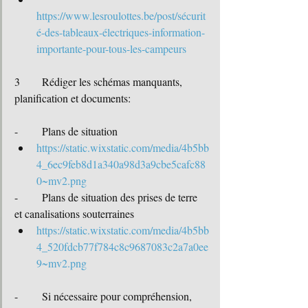
https://www.lesroulottes.be/post/sécurit
é-des-tableaux-électriques-information-
importante-pour-tous-les-campeurs
3	Rédiger les schémas manquants, 
planification et documents:
-	Plans de situation
https://static.wixstatic.com/media/4b5bb
4_6ec9feb8d1a340a98d3a9cbe5cafc88
0~mv2.png
-	Plans de situation des prises de terre 
et canalisations souterraines
https://static.wixstatic.com/media/4b5bb
4_520fdcb77f784c8c9687083c2a7a0ee
9~mv2.png
-	Si nécessaire pour compréhension, 