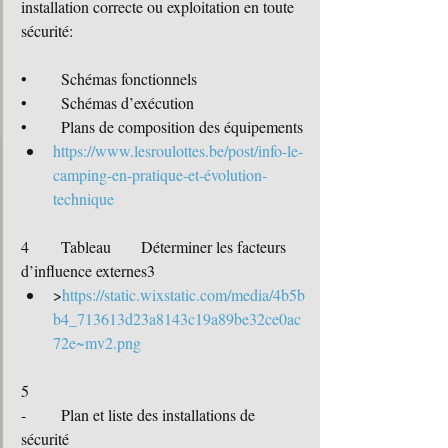
installation correcte ou exploitation en toute 
sécurité:
•	Schémas fonctionnels
•	Schémas d’exécution
•	Plans de composition des équipements
https://www.lesroulottes.be/post/info-le-
camping-en-pratique-et-évolution-
technique
4	Tableau	Déterminer les facteurs 
d’influence externes3
>
https://static.wixstatic.com/media/4b5b
b4_713613d23a8143c19a89be32ce0ac
72e~mv2.png
5	
-	Plan et liste des installations de 
sécurité