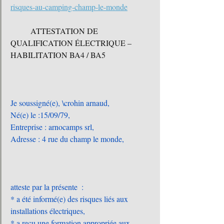
risques-au-camping-champ-le-monde
	ATTESTATION DE 
QUALIFICATION ÉLECTRIQUE – 
HABILITATION BA4 / BA5
Je soussigné(e), \crohin arnaud,
Né(e) le :15/09/79,
Entreprise : arnocamps srl,
Adresse : 4 rue du champ le monde,
atteste par la présente  :
* a été informé(e) des risques liés aux 
installations électriques,
* a reçu une formation appropriée aux 