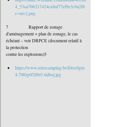
4_53ea7bb217424ca8af77ef9e3c9a2f8
c~mv2.png
7		Rapport de zonage 
d'aménagement + plan de zonage, le cas 
échéant – voir DRPCE (document relatif à 
la protection
contre les explosions)5
https://www.retrocamping.be/files/dgm
4-7l80g6f28bl3-6d6oj.jpg