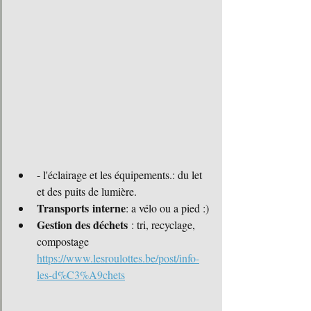
- l'éclairage et les équipements.: du let 
et des puits de lumière.
Transports
interne
: a vélo ou a pied :) 
Gestion des déchets
 : tri, recyclage, 
compostage 
https://www.lesroulottes.be/post/info-
les-d%C3%A9chets