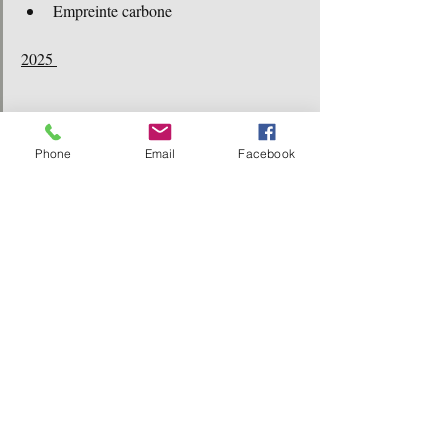
Empreinte carbone
2025 
Phone
Email
Facebook
3.L'analyse des données nous 
permet de :
Identifier les postes les posts le plus 
problématique 
Prioriser les actions de réduction des 
émissions
Suivre l'évolution de votre empreinte 
carbone au fil des années