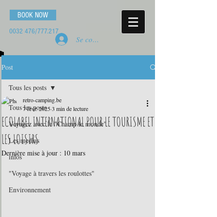
BOOK NOW
0032 476
/777.217
Se connecter
Post
Tous les posts
retro-camping.be
Tous les posts
7 févr. 2025
3 min de lecture
ECOLABEL INTERNATIONAL POUR LE TOURISME ET
Voyagez avec le "Champ le monde"
LES LOISIRS
Les medias
Dernière mise à jour :
10 mars
infos
"Voyage à travers les roulottes"
Environnement